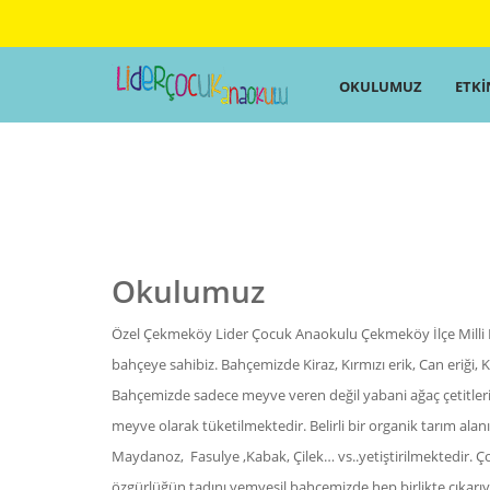
OKULUMUZ
ETKİ
Okulumuz
Özel Çekmeköy Lider Çocuk Anaokulu Çekmeköy İlçe Milli 
bahçeye sahibiz. Bahçemizde Kiraz, Kırmızı erik, Can eriği,
Bahçemizde sadece meyve veren değil yabani ağaç çetitler
meyve olarak tüketilmektedir. Belirli bir organik tarım alan
Maydanoz, Fasulye ,Kabak, Çilek… vs..yetiştirilmektedir. Ç
özgürlüğün tadını yemyeşil bahçemizde hep birlikte çıkarıy