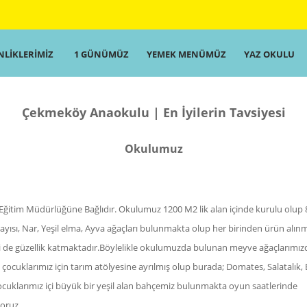
NLİKLERİMİZ
1 GÜNÜMÜZ
YEMEK MENÜMÜZ
YAZ OKULU
Çekmeköy Anaokulu | En İyilerin Tavsiyesi
Okulumuz
Eğitim Müdürlüğüne Bağlıdır. Okulumuz 1200 M2 lik alan içinde kurulu olup
 Kayısı, Nar, Yeşil elma, Ayva ağaçları bulunmakta olup her birinden ürün alın
i de güzellik katmaktadır.Böylelikle okulumuzda bulunan meyve ağaçlarımız
ı çocuklarımız için tarım atölyesine ayrılmış olup burada; Domates, Salatalık, 
ocuklarımız içi büyük bir yeşil alan bahçemiz bulunmakta oyun saatlerinde
oruz...