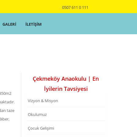
0507 611 0 111
GALERİ
İLETİŞİM
Çekmeköy Anaokulu | En
İyilerin Tavsiyesi
 850m2
Vizyon & Misyon
maktadır.
dan taze
Okulumuz
Biber,
Çocuk Gelişimi